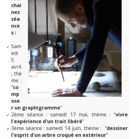
chai
nes
séa
nce
s :
Sam
edi
5
avril
, thè
me :
"
co
mp
ose
r un graphigramme
"
2ème séance : samedi 17 mai, thème : "
vivre
l'expérience d'un trait libéré
"
3ème séance : samedi 14 juin, thème : "
dessiner
l'esprit d'un arbre croqué en extérieur
"