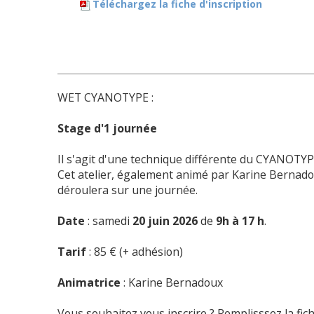
Téléchargez la fiche d'inscription
WET CYANOTYPE :
Stage d'1 journée
Il s'agit d'une technique différente du CYANOTYP
Cet atelier, également animé par Karine Bernado
déroulera sur une journée.
Date
: samedi
20 juin 2026
de
9h à 17 h
.
Tarif
: 85 € (+ adhésion)
Animatrice
: Karine Bernadoux
Vous souhaitez vous inscrire ? Remplisssez la fic