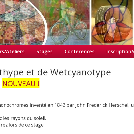
rs/Ateliers
Stages
Conférences
Inscription
othype et de Wetcyanotype
NOUVEAU !
monochromes inventé en 1842 par John Frederick Herschel, 
 les rayons du soleil.
rez lors de ce stage.