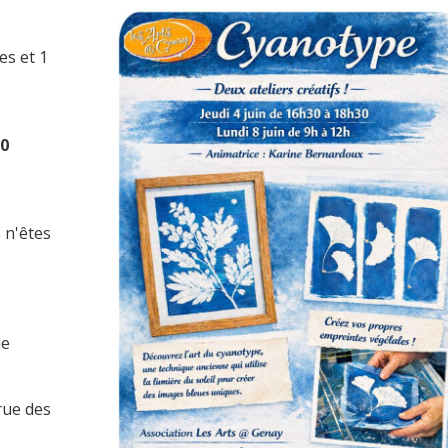
es et 1
30
s n'êtes
he
rue des