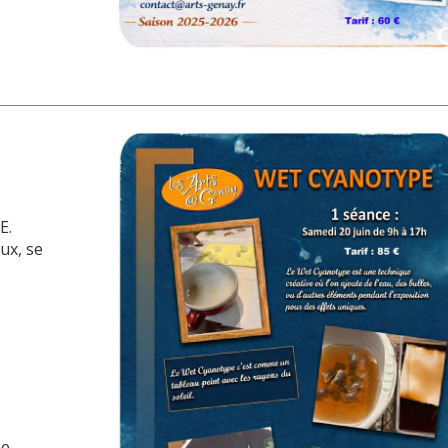
E.
ux, se
he