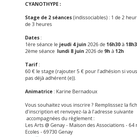
CYANOTHYPE :
Stage de 2 séances
(indissociables)
: 1 de 2 heur
de 3 heures
Dates
:
1ère séance le
jeudi 4 juin
2026 de
16h30
à
18h
2ème séance
lundi 8 juin
2026 de
9h
à
12h
Tarif
:
60 € le stage (rajouter 5 € pour l'adhésion si vou
pas déjà adhérent (e)).
Animatrice
: Karine Bernadoux
Vous souhaitez vous inscrire ? Remplisssez la fic
d'inscription et renvoyez-la à
l'adresse suivante
accompagnées du règlement :
Les Arts @ Genay - Maison des Associations - 64 
Ecoles - 69730 Genay