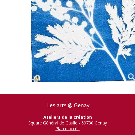
Les arts @ Genay
Ateliers de la création
Square Général de Gaulle - 69730 Genay
Plan d'accès