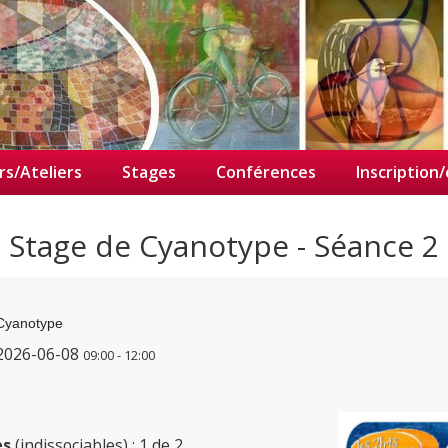
rs/Ateliers
Stages
Conférences
Inscription
Stage de Cyanotype - Séance 2
Cyanotype
2026-06-08
09:00
-
12:00
es
(indissociables)
: 1 de 2