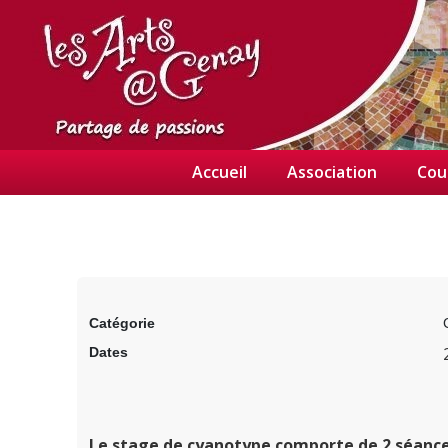
Accueil
Association
Cou
Catégorie
Dates
Le stage de cyanotype comporte de 2 séanc